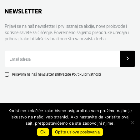
NEWSLETTER
Prijavi se na naš newsletter i prvi saznaj za akcije, nove proizvode i
korisne savete za čišćenje. Povremeno šaljemo preporuke uređaja i
pribora, kako bi lakše izabrali ono što vam zaista treba.
Email
adresa
Prijavom na naš newsletter prihvatate
Politiku privatnosti
Koristimo kolačiće kako bismo osigurali da vam pružimo najbolje
iskustvo na našoj veb stranici. Ako nastavite da koristite ovaj
sajt, pretpostavićemo da ste zadovoljni njime.
© 2026 Kärcher
|
Developed by
Cubes
Ok
Opšte uslove poslovanja