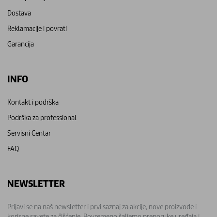
Dostava
Reklamacije i povrati
Garancija
INFO
Kontakt i podrška
Podrška za professional
Servisni Centar
FAQ
NEWSLETTER
Prijavi se na naš newsletter i prvi saznaj za akcije, nove proizvode i
korisne savete za čišćenje. Povremeno šaljemo preporuke uređaja i