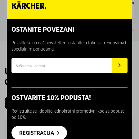
Nedostupno
Dostu
KÄRCHER.
OSTANITE POVEZANI
Prijavite se na naš newsletter i ostanite u toku sa trendovima i
specijalnim ponudama.
UPOZNAJTE NAŠE KARCHER
CENTRE
OSTVARITE 10% POPUSTA!
Beograd
Novi Sad
Kragujevac
Niš
Registrujte se i dobijte jednokratni promotivni kod za popust
od 10%.
REGISTRACIJA