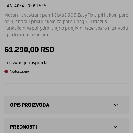
EAN: 4054278991535
Moćan i svestran: parni čistač SC 5 EasyFix s pritiskom pare
od 4,2 bara i priključkom za parnu peglu. Dolazi s
funkcijom VapoHydro, trajno punjivim rezervoarom za vodu
i podnom mlaznicom.
61.290,00
RSD
Proizvod je rasprodat
Nedostupno
OPIS PROIZVODA
PREDNOSTI