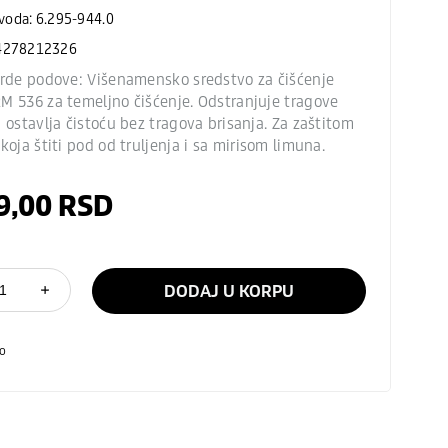
zvoda: 6.295-944.0
4278212326
vrde podove: Višenamensko sredstvo za čišćenje
M 536 za temeljno čišćenje. Odstranjuje tragove
 ostavlja čistoću bez tragova brisanja. Za zaštitom
koja štiti pod od truljenja i sa mirisom limuna.
9,00
RSD
DODAJ U KORPU
o