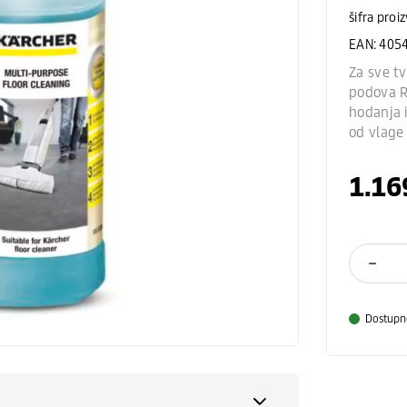
šifra proi
EAN: 405
Za sve t
podova R
hodanja i
od vlage 
1.16
Dostupn