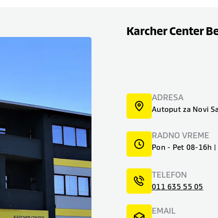
Karcher Center B
ADRESA
Autoput za Novi S
RADNO VREME
Pon - Pet 08-16h 
TELEFON
011 635 55 05
EMAIL