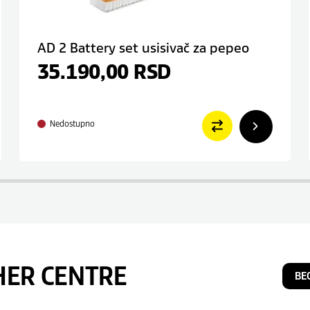
AD 2 Battery set usisivač za pepeo
35.190,00
RSD
Nedostupno
HER CENTRE
BE