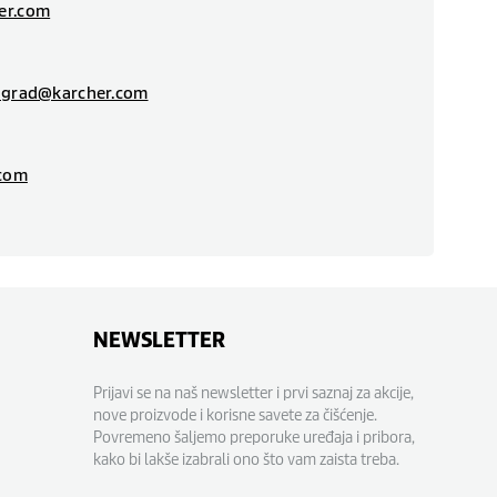
er.com
ograd@karcher.com
.com
NEWSLETTER
Prijavi se na naš newsletter i prvi saznaj za akcije,
nove proizvode i korisne savete za čišćenje.
Povremeno šaljemo preporuke uređaja i pribora,
kako bi lakše izabrali ono što vam zaista treba.