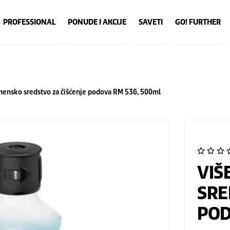
PROFESSIONAL
PONUDE I AKCIJE
SAVETI
GO! FURTHER
ensko sredstvo za čišćenje podova RM 536, 500ml
VIŠ
SRE
POD