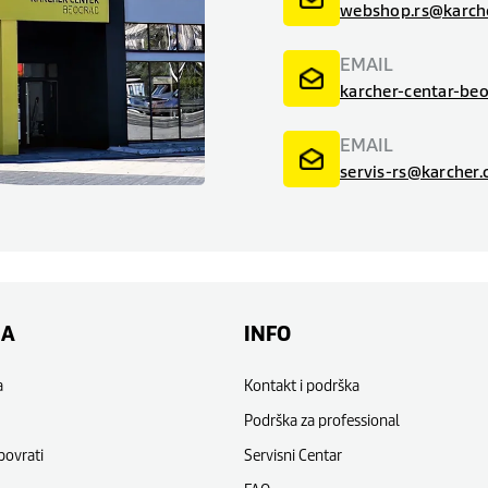
webshop.rs@karch
EMAIL
karcher-centar-be
EMAIL
servis-rs@karcher
NA
INFO
a
Kontakt i podrška
Podrška za professional
povrati
Servisni Centar