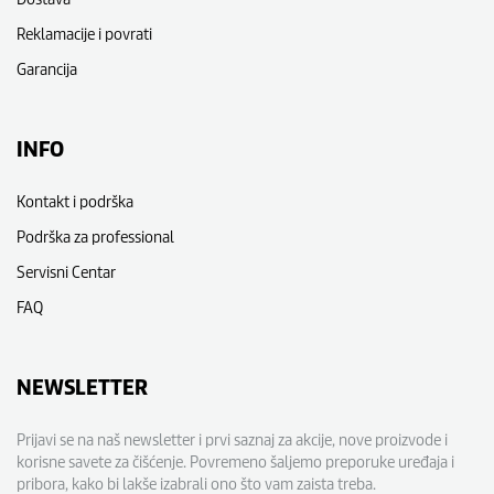
Reklamacije i povrati
Garancija
INFO
Kontakt i podrška
Podrška za professional
Servisni Centar
FAQ
NEWSLETTER
Prijavi se na naš newsletter i prvi saznaj za akcije, nove proizvode i
korisne savete za čišćenje. Povremeno šaljemo preporuke uređaja i
pribora, kako bi lakše izabrali ono što vam zaista treba.