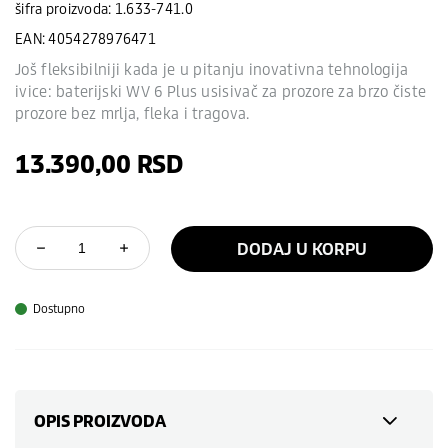
šifra proizvoda: 1.633-741.0
EAN: 4054278976471
Još fleksibilniji kada je u pitanju inovativna tehnologija
ivice: baterijski WV 6 Plus usisivač za prozore za brzo čiste
prozore bez mrlja, fleka i tragova.
13.390,00
RSD
DODAJ U KORPU
Dostupno
OPIS PROIZVODA