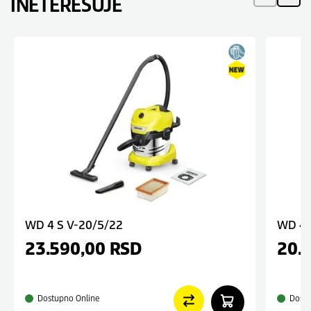
INETERESUJE
WD 4 S V-20/5/22
WD 4 
23.590,00
RSD
20.
Dostupno Online
Dostu