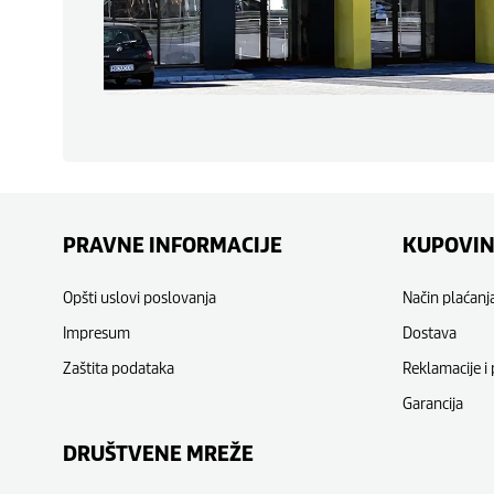
PRAVNE INFORMACIJE
KUPOVI
Opšti uslovi poslovanja
Način plaćanj
Impresum
Dostava
Zaštita podataka
Reklamacije i 
Garancija
DRUŠTVENE MREŽE