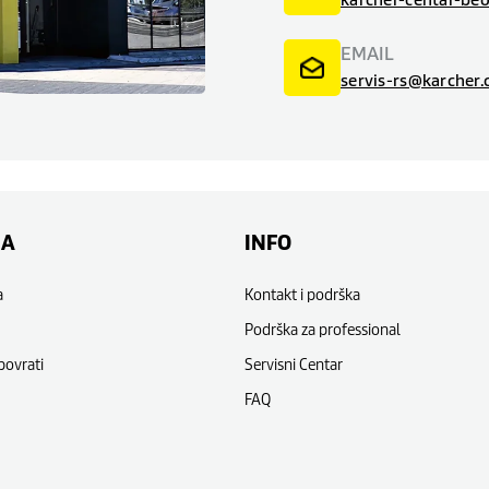
EMAIL
servis-rs@karcher
NA
INFO
a
Kontakt i podrška
Podrška za professional
povrati
Servisni Centar
FAQ