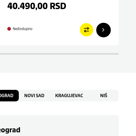
40.490,00
RSD
Nedostupno
OGRAD
NOVI SAD
KRAGUJEVAC
NIŠ
eograd