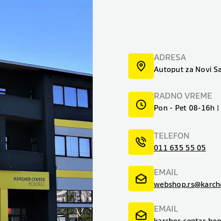
ADRESA
Autoput za Novi S
RADNO VREME
Pon - Pet 08-16h 
TELEFON
011 635 55 05
EMAIL
webshop.rs@karch
EMAIL
karcher-centar-be