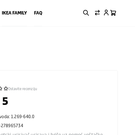
IKEA FAMILY
FAQ
Ostavite recenziju
 5
zvoda: 1.269-640.0
4278965734
otski usisivač usisava i briše uz pomoć veštačke