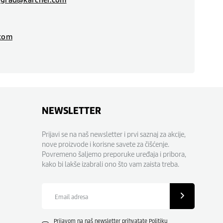
.com
NEWSLETTER
Prijavi se na naš newsletter i prvi saznaj za akcije,
nove proizvode i korisne savete za čišćenje.
Povremeno šaljemo preporuke uređaja i pribora,
kako bi lakše izabrali ono što vam zaista treba.
Email
adresa
Prijavom na naš newsletter prihvatate
Politiku