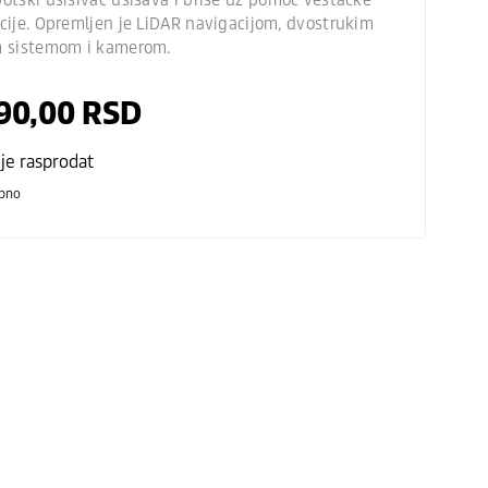
ncije. Opremljen je LiDAR navigacijom, dvostrukim
m sistemom i kamerom.
90,00
RSD
 je rasprodat
pno