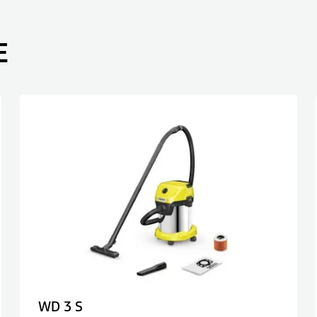
E
WD 3 S