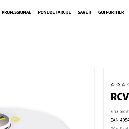
PROFESSIONAL
PONUDE I AKCIJE
SAVETI
GO! FURTHER
RCV
šifra proi
EAN: 405
RCV 5 rob