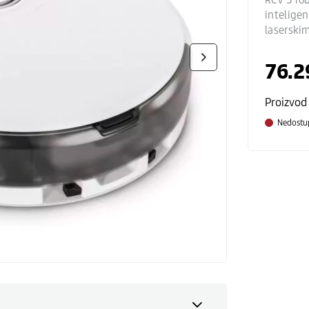
intelige
laserski
76.2
Proizvod
Nedostu