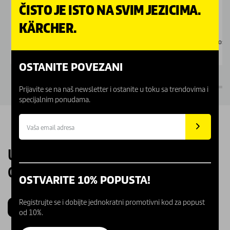
ČISTO JE ISTO NA SVIM JEZICIMA.
35d : 19 : 43
Akcija traje još:
KÄRCHER.
Dostupno Online
Dostu
OSTANITE POVEZANI
Prijavite se na naš newsletter i ostanite u toku sa trendovima i
specijalnim ponudama.
UPOZNAJTE NAŠE KARCHER
CENTRE
OSTVARITE 10% POPUSTA!
Registrujte se i dobijte jednokratni promotivni kod za popust
Beograd
Novi Sad
Kragujevac
Niš
od 10%.