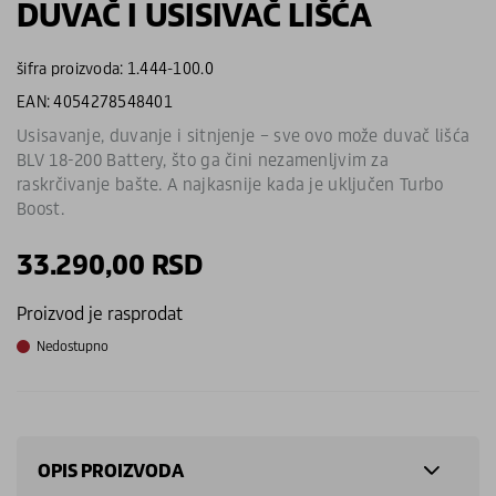
DUVAČ I USISIVAČ LIŠĆA
šifra proizvoda: 1.444-100.0
EAN: 4054278548401
Usisavanje, duvanje i sitnjenje – sve ovo može duvač lišća
BLV 18-200 Battery, što ga čini nezamenljvim za
raskrčivanje bašte. A najkasnije kada je uključen Turbo
Boost.
33.290,00
RSD
Proizvod je rasprodat
Nedostupno
OPIS PROIZVODA