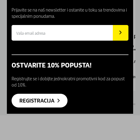
Prijavite se na naš newsletter i ostanite u toku sa trendovima i
specijalnim ponudama.
K 2 Universal Edition
K 5 Po
7.992,00
RSD
42.
9.990,00
RSD
37d : 17 : 16
Akcija traje još:
Akc
OSTVARITE 10% POPUSTA!
Dostupno Online
Nedo
Registrujte se i dobijte jednokratni promotivni kod za popust
od 10%.
REGISTRACIJA