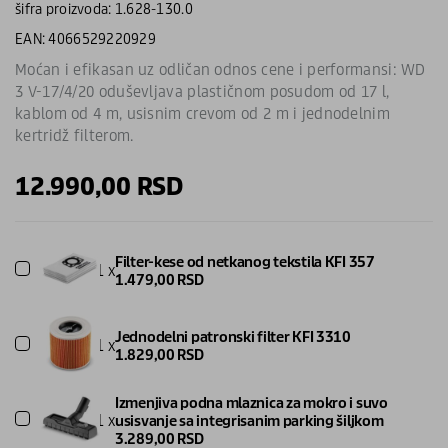
šifra proizvoda: 1.628-130.0
EAN: 4066529220929
Moćan i efikasan uz odličan odnos cene i performansi: WD
3 V-17/4/20 oduševljava plastičnom posudom od 17 l,
kablom od 4 m, usisnim crevom od 2 m i jednodelnim
kertridž filterom.
12.990,00
RSD
Filter-kese od netkanog tekstila KFI 357
1 x
1.479,00
RSD
Jednodelni patronski filter KFI 3310
1 x
1.829,00
RSD
Izmenjiva podna mlaznica za mokro i suvo
1 x
usisvanje sa integrisanim parking šiljkom
3.289,00
RSD