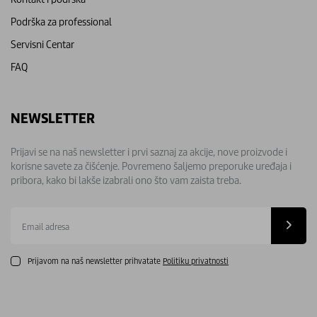
Podrška za professional
Servisni Centar
FAQ
NEWSLETTER
Prijavi se na naš newsletter i prvi saznaj za akcije, nove proizvode i
korisne savete za čišćenje. Povremeno šaljemo preporuke uređaja i
pribora, kako bi lakše izabrali ono što vam zaista treba.
Email
adresa
Prijavom na naš newsletter prihvatate
Politiku privatnosti