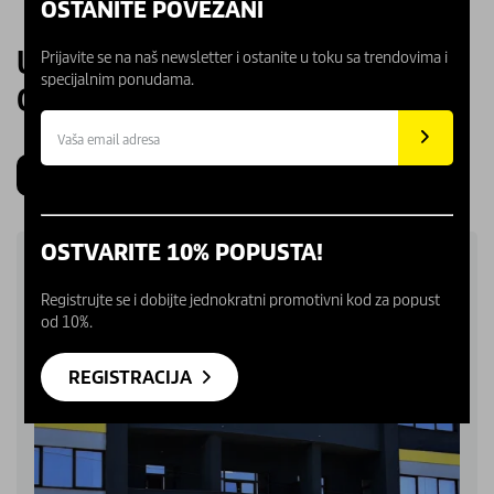
OSTANITE POVEZANI
UPOZNAJTE NAŠE KARCHER
Prijavite se na naš newsletter i ostanite u toku sa trendovima i
specijalnim ponudama.
CENTRE
Beograd
Novi Sad
Kragujevac
Niš
OSTVARITE 10% POPUSTA!
Registrujte se i dobijte jednokratni promotivni kod za popust
od 10%.
REGISTRACIJA