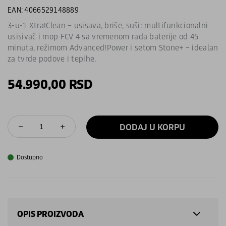
EAN: 4066529148889
3-u-1 Xtra!Clean – usisava, briše, suši: multifunkcionalni
usisivač i mop FCV 4 sa vremenom rada baterije od 45
minuta, režimom Advanced!Power i setom Stone+ – idealan
za tvrde podove i tepihe.
54.990,00
RSD
DODAJ U KORPU
Dostupno
OPIS PROIZVODA