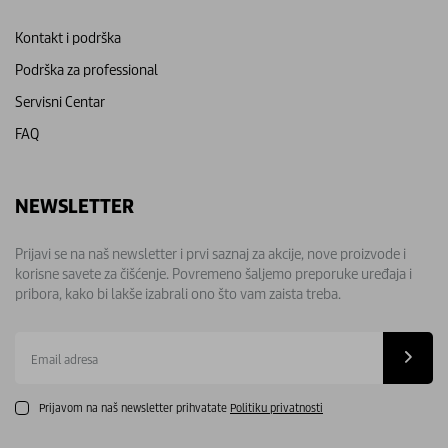
Kontakt i podrška
Podrška za professional
Servisni Centar
FAQ
NEWSLETTER
Prijavi se na naš newsletter i prvi saznaj za akcije, nove proizvode i
korisne savete za čišćenje. Povremeno šaljemo preporuke uređaja i
pribora, kako bi lakše izabrali ono što vam zaista treba.
Email
adresa
Prijavom na naš newsletter prihvatate
Politiku privatnosti