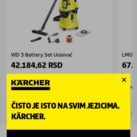
WD 3 Battery Set Usisivač
LMO 1
42.184,62
RSD
67.
Nedostupno
Nedo
ČISTO JE ISTO NA SVIM JEZICIMA.
KÄRCHER.