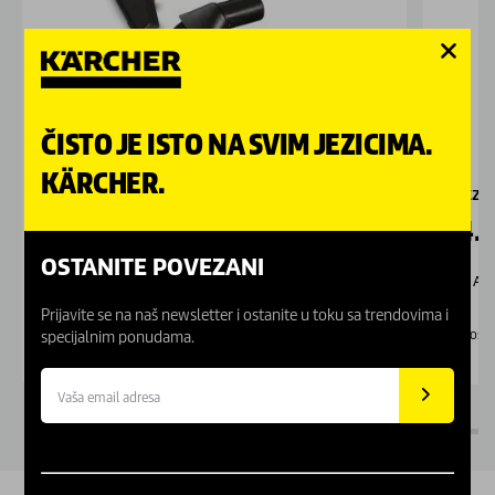
ČISTO JE ISTO NA SVIM JEZICIMA.
KÄRCHER.
Garnitura mlaznica ID 35
Puzzi 
2.409,00
RSD
84.
OSTANITE POVEZANI
Akc
Prijavite se na naš newsletter i ostanite u toku sa trendovima i
Dostupno Online
Dostu
specijalnim ponudama.