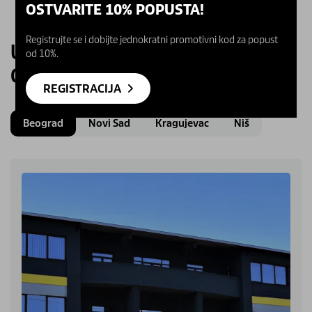
OSTVARITE 10% POPUSTA!
Registrujte se i dobijte jednokratni promotivni kod za popust
UPOZNAJTE NAŠE KARCHER
od 10%.
CENTRE
REGISTRACIJA
Beograd
Novi Sad
Kragujevac
Niš