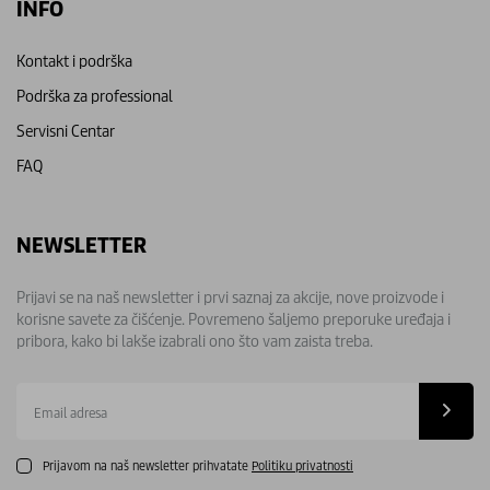
INFO
Kontakt i podrška
Podrška za professional
Servisni Centar
FAQ
NEWSLETTER
Prijavi se na naš newsletter i prvi saznaj za akcije, nove proizvode i
korisne savete za čišćenje. Povremeno šaljemo preporuke uređaja i
pribora, kako bi lakše izabrali ono što vam zaista treba.
Email
adresa
Prijavom na naš newsletter prihvatate
Politiku privatnosti