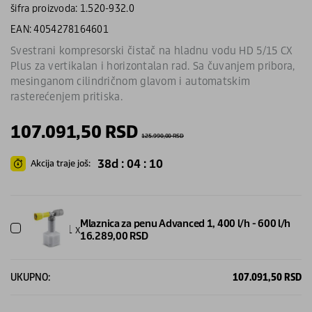
šifra proizvoda: 1.520-932.0
EAN: 4054278164601
Svestrani kompresorski čistač na hladnu vodu HD 5/15 CX
Plus za vertikalan i horizontalan rad. Sa čuvanjem pribora,
mesinganom cilindričnom glavom i automatskim
rasterećenjem pritiska.
107.091,50
RSD
125.990,00
RSD
38d : 04 : 10
Akcija traje još:
Mlaznica za penu Advanced 1, 400 l/h - 600 l/h
1 x
16.289,00
RSD
UKUPNO:
107.091,50
RSD