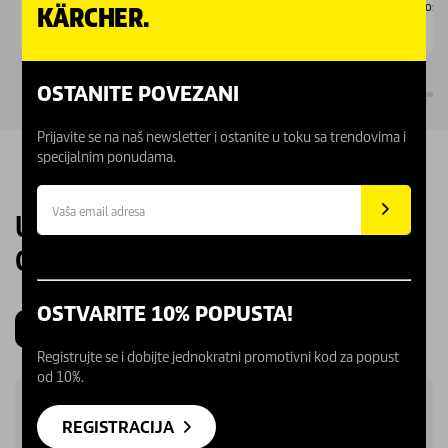
Dostupno Online
Dostu
KÄRCHER.
OSTANITE POVEZANI
Prijavite se na naš newsletter i ostanite u toku sa trendovima i
specijalnim ponudama.
UPOZNAJTE NAŠE KARCHER
CENTRE
OSTVARITE 10% POPUSTA!
Beograd
Novi Sad
Kragujevac
Niš
Registrujte se i dobijte jednokratni promotivni kod za popust
od 10%.
REGISTRACIJA