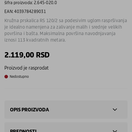
šifra proizvoda: 2.645-020.0
EAN: 4039784289031
Kružna prskalica RS 120/2 sa podesivim uglom raspršivanja
je idealno namenjena za zalivanje malih i srednje velikih
površina i bašta. Maksimalna površina navodnjavanja
iznosi 113 kvadratnih metara.
2.119,00
RSD
Proizvod je rasprodat
Nedostupno
OPIS PROIZVODA
PREDNOSTI