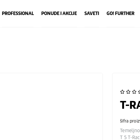
PROFESSIONAL
PONUDE I AKCIJE
SAVETI
GO! FURTHER
T-R
šifra proi
Temeljno 
T 5 T-Rac