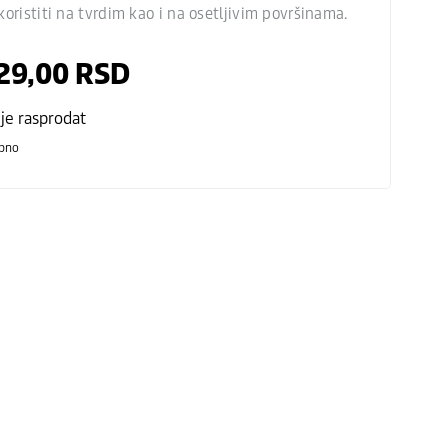
oristiti na tvrdim kao i na osetljivim površinama.
29,00
RSD
 je rasprodat
pno