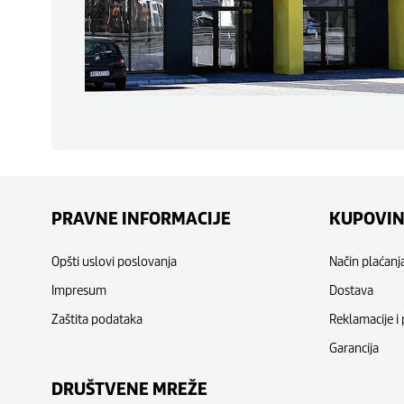
PRAVNE INFORMACIJE
KUPOVI
Opšti uslovi poslovanja
Način plaćanj
Impresum
Dostava
Zaštita podataka
Reklamacije i 
Garancija
DRUŠTVENE MREŽE