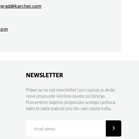
ograd@karcher.com
.com
NEWSLETTER
Prijavi se na naš newsletter i prvi saznaj za akcije,
nove proizvode i korisne savete za čišćenje.
Povremeno šaljemo preporuke uređaja i pribora,
kako bi lakše izabrali ono što vam zaista treba.
Email
adresa