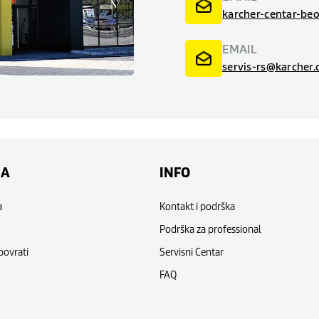
karcher-centar-be
EMAIL
servis-rs@karcher
NA
INFO
a
Kontakt i podrška
Podrška za professional
povrati
Servisni Centar
FAQ