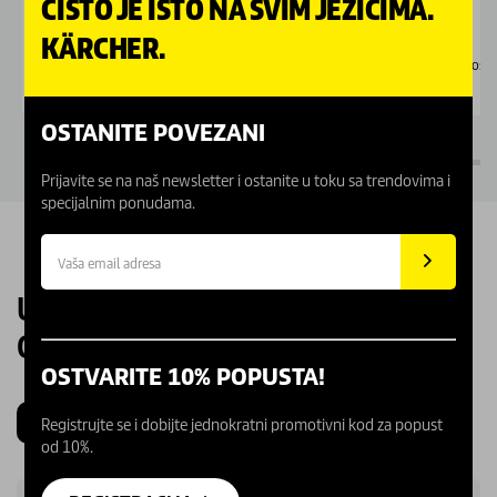
ČISTO JE ISTO NA SVIM JEZICIMA.
KÄRCHER.
Dostupno Online
Dostu
OSTANITE POVEZANI
Prijavite se na naš newsletter i ostanite u toku sa trendovima i
specijalnim ponudama.
UPOZNAJTE NAŠE KARCHER
CENTRE
OSTVARITE 10% POPUSTA!
Beograd
Novi Sad
Kragujevac
Niš
Registrujte se i dobijte jednokratni promotivni kod za popust
od 10%.