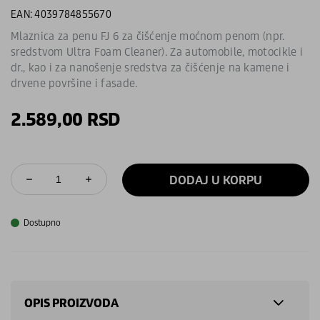
EAN: 4039784855670
Mlaznica za penu FJ 6 za čišćenje moćnom penom (npr.
sredstvom Ultra Foam Cleaner). Za automobile, motocikle i
dr., kao i za nanošenje sredstva za čišćenje na kamene i
drvene površine i fasade.
2.589,00
RSD
DODAJ U KORPU
Dostupno
OPIS PROIZVODA