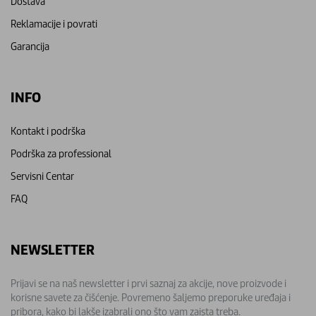
Dostava
Reklamacije i povrati
Garancija
INFO
Kontakt i podrška
Podrška za professional
Servisni Centar
FAQ
NEWSLETTER
Prijavi se na naš newsletter i prvi saznaj za akcije, nove proizvode i
korisne savete za čišćenje. Povremeno šaljemo preporuke uređaja i
pribora, kako bi lakše izabrali ono što vam zaista treba.