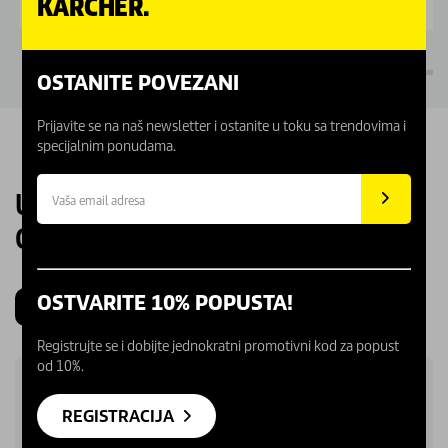
KÄRCHER.
OSTANITE POVEZANI
Prijavite se na naš newsletter i ostanite u toku sa trendovima i
specijalnim ponudama.
UPOZNAJTE NAŠE KARCHER
CENTRE
OSTVARITE 10% POPUSTA!
Beograd
Novi Sad
Kragujevac
Niš
Registrujte se i dobijte jednokratni promotivni kod za popust
od 10%.
REGISTRACIJA