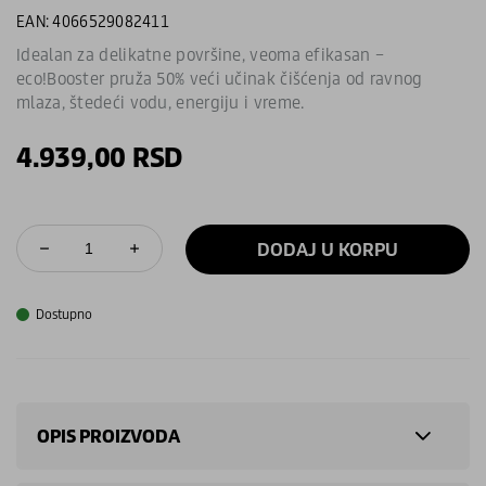
EAN: 4066529082411
Idealan za delikatne površine, veoma efikasan –
eco!Booster pruža 50% veći učinak čišćenja od ravnog
mlaza, štedeći vodu, energiju i vreme.
4.939,00
RSD
DODAJ U KORPU
Dostupno
OPIS PROIZVODA