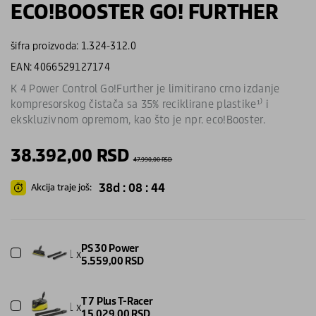
ECO!BOOSTER GO! FURTHER
šifra proizvoda: 1.324-312.0
EAN: 4066529127174
K 4 Power Control Go!Further je limitirano crno izdanje
kompresorskog čistača sa 35% reciklirane plastike¹⁾ i
ekskluzivnom opremom, kao što je npr. eco!Booster.
38.392,00
RSD
47.990,00
RSD
38d : 08 : 44
Akcija traje još:
PS 30 Power
1 x
5.559,00
RSD
T 7 Plus T-Racer
1 x
15.029,00
RSD