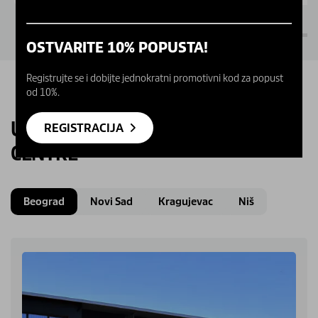
OSTVARITE 10% POPUSTA!
Registrujte se i dobijte jednokratni promotivni kod za popust
od 10%.
UPOZNAJTE NAŠE KARCHER
REGISTRACIJA
CENTRE
Beograd
Novi Sad
Kragujevac
Niš