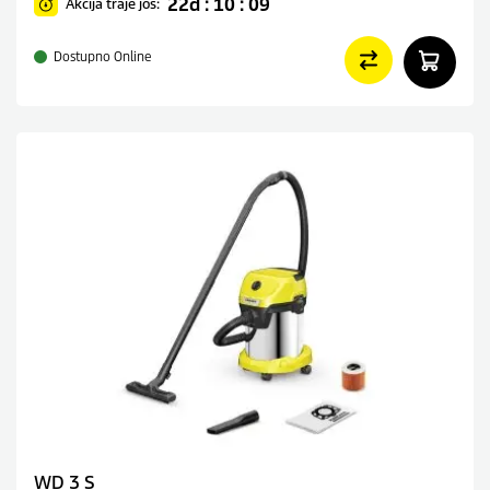
22d : 10 : 09
Akcija traje još:
Dostupno Online
WD 3 S