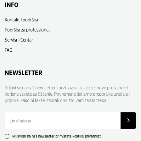
INFO
Kontakt i podrška
Podrška za professional
Servisni Centar
FAQ
NEWSLETTER
Prijavi se na naš newsletter i prvi saznaj za akcije, nove proizvode i
korisne savete za čišćenje. Povremeno šaljemo preporuke uređaja i
pribora, kako bi lakše izabrali ono što vam zaista treba.
Email
adresa
Prijavom na naš newsletter prihvatate
Politiku privatnosti