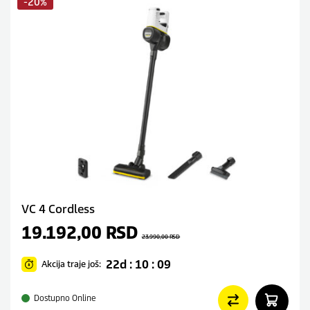
-20%
VC 4 Cordless
19.192,00
RSD
23.990,00
RSD
22d : 10 : 09
Akcija traje još:
Dostupno Online