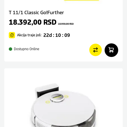
T 11/1 Classic Go!Further
18.392,00
RSD
22.990,00
RSD
22d : 10 : 09
Akcija traje još:
Dostupno Online