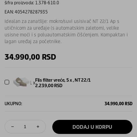
šifra proizvoda: 1.378-610.0
EAN: 4054278287935
Idealan za zanatlije: mokro/suvi usisivač NT 22/1 Ap s
utičnicom za uređaje (s automatskim zaletom), velike
usisne moći i s poluautomatskim čišćenjem. Kompaktan i
lagan uređaj za početnike.
34.990,00
RSD
Flis filter vreće, 5 x , NT 22/1
1 x
2.239,00
RSD
UKUPNO:
34.990,00
RSD
DODAJ U KORPU