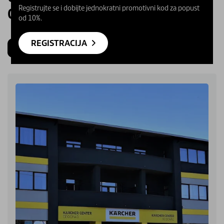
Registrujte se i dobijte jednokratni promotivni kod za popust
CENTRE
od 10%.
REGISTRACIJA
Beograd
Novi Sad
Kragujevac
Niš