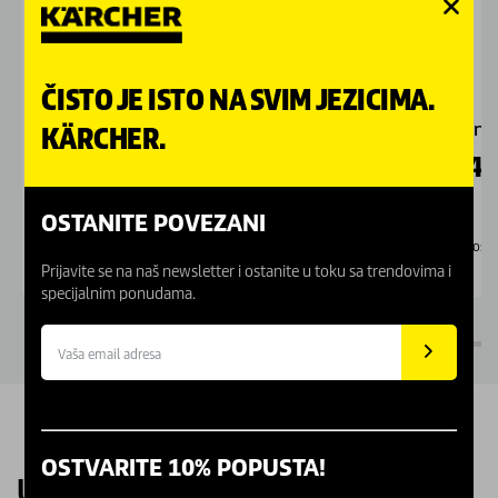
ČISTO JE ISTO NA SVIM JEZICIMA.
Filter kese od flisa, 10 x , T/10 i T/12
Garnit
KÄRCHER.
4.099,00
RSD
2.4
OSTANITE POVEZANI
Dostupno Online
Dostu
Prijavite se na naš newsletter i ostanite u toku sa trendovima i
specijalnim ponudama.
OSTVARITE 10% POPUSTA!
UPOZNAJTE NAŠE KARCHER