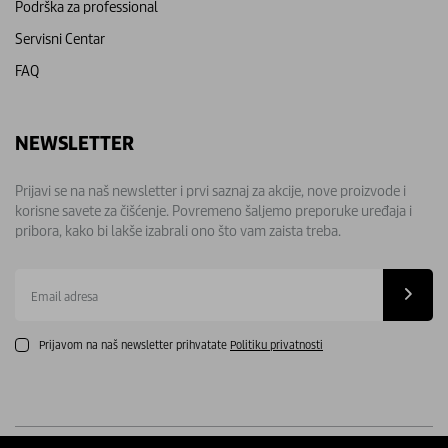
Podrška za professional
Servisni Centar
FAQ
NEWSLETTER
Prijavi se na naš newsletter i prvi saznaj za akcije, nove proizvode i
korisne savete za čišćenje. Povremeno šaljemo preporuke uređaja i
pribora, kako bi lakše izabrali ono što vam zaista treba.
Email
adresa
Prijavom na naš newsletter prihvatate
Politiku privatnosti