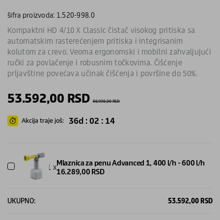
šifra proizvoda: 1.520-998.0
Kompaktni HD 4/10 X Classic čistač visokog pritiska sa
automatskim rasterećenjem pritiska i integrisanim
kolutom za crevo. Veoma ergonomski i mobilni zahvaljujući
ručki za povlačenje i robusnim točkovima. Čišćenje
prljavštine povećava učinak čišćenja i površine do 50%.
53.592,00
RSD
66.990,00
RSD
36d : 02 : 14
Akcija traje još:
Mlaznica za penu Advanced 1, 400 l/h - 600 l/h
1 x
16.289,00
RSD
UKUPNO:
53.592,00
RSD