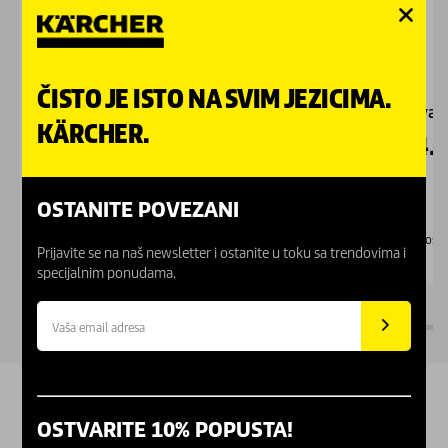
ČISTO JE ISTO NA SVIM JEZICIMA.
Mokro/suva mlaznica za pod
Ravan 
KÄRCHER.
4.799,00
RSD
14.
OSTANITE POVEZANI
Dostupno Online
Dostu
Prijavite se na naš newsletter i ostanite u toku sa trendovima i
specijalnim ponudama.
OSTVARITE 10% POPUSTA!