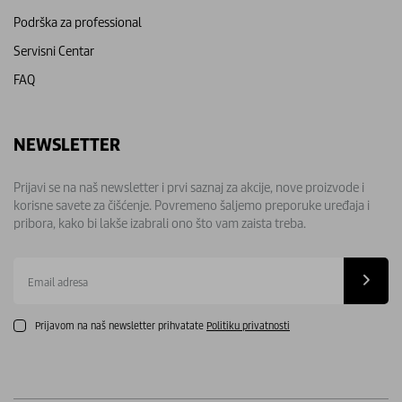
Podrška za professional
Servisni Centar
FAQ
NEWSLETTER
Prijavi se na naš newsletter i prvi saznaj za akcije, nove proizvode i
korisne savete za čišćenje. Povremeno šaljemo preporuke uređaja i
pribora, kako bi lakše izabrali ono što vam zaista treba.
Email
adresa
Prijavom na naš newsletter prihvatate
Politiku privatnosti