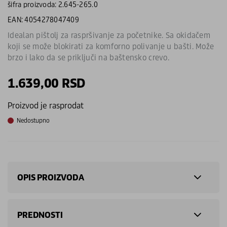
šifra proizvoda: 2.645-265.0
EAN: 4054278047409
Idealan pištolj za raspršivanje za početnike. Sa okidačem
koji se može blokirati za komforno polivanje u bašti. Može
brzo i lako da se priključi na baštensko crevo.
1.639,00
RSD
Proizvod je rasprodat
Nedostupno
OPIS PROIZVODA
PREDNOSTI