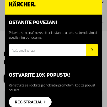
Nedostupno
Nedo
KÄRCHER.
OSTANITE POVEZANI
Prijavite se na naš newsletter i ostanite u toku sa trendovima i
specijalnim ponudama.
UPOZNAJTE NAŠE KARCHER
CENTRE
OSTVARITE 10% POPUSTA!
Beograd
Novi Sad
Kragujevac
Niš
Registrujte se i dobijte jednokratni promotivni kod za popust
od 10%.
REGISTRACIJA