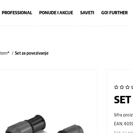
PROFESSIONAL
PONUDE I AKCIJE
SAVETI
GO! FURTHER
stem®
Set za povezivanje
SET
šifra proi
EAN: 403
Set za po