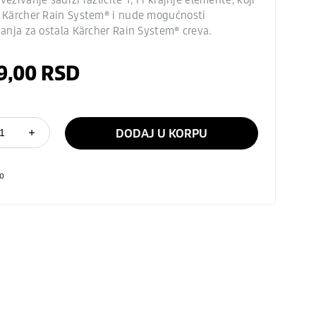
u
Kärcher Rain System
® i nude mogućnosti
vanja za ostala
Kärcher Rain System
® creva.
9,00
RSD
DODAJ U KORPU
o