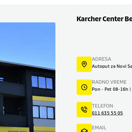
Karcher Center B
ADRESA
Autoput za Novi S
RADNO VREME
Pon - Pet 08-16h 
TELEFON
011 635 55 05
EMAIL