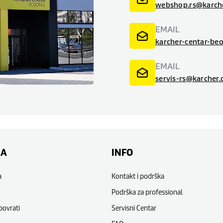
webshop.rs@karch
EMAIL
karcher-centar-be
EMAIL
servis-rs@karcher
NA
INFO
a
Kontakt i podrška
Podrška za professional
povrati
Servisni Centar