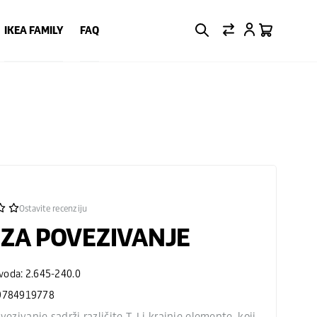
IKEA FAMILY
FAQ
Ostavite recenziju
 ZA POVEZIVANJE
zvoda: 2.645-240.0
9784919778
vezivanje sadrži različite T, I i krajnje elemente, koji