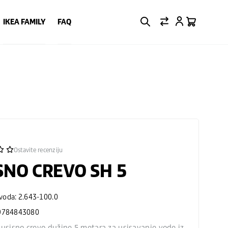
IKEA FAMILY
FAQ
Ostavite recenziju
SNO CREVO SH 5
zvoda: 2.643-100.0
9784843080
 usisno crevo dužine 5 metara za usisavanje vode iz