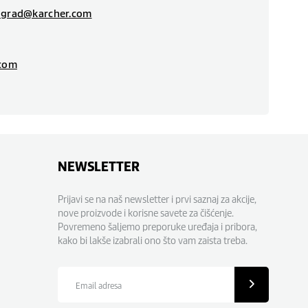
ograd@karcher.com
.com
NEWSLETTER
Prijavi se na naš newsletter i prvi saznaj za akcije,
nove proizvode i korisne savete za čišćenje.
Povremeno šaljemo preporuke uređaja i pribora,
kako bi lakše izabrali ono što vam zaista treba.
Email
adresa