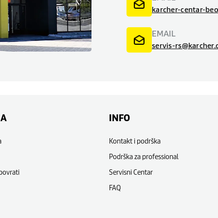
karcher-centar-be
EMAIL
servis-rs@karcher
NA
INFO
a
Kontakt i podrška
Podrška za professional
povrati
Servisni Centar
FAQ