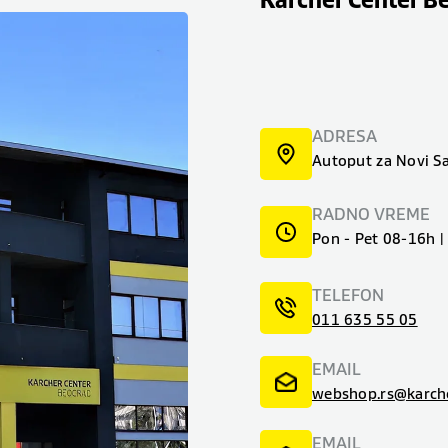
Karcher Center B
ADRESA
Autoput za Novi S
RADNO VREME
Pon - Pet 08-16h 
TELEFON
011 635 55 05
EMAIL
webshop.rs@karch
EMAIL