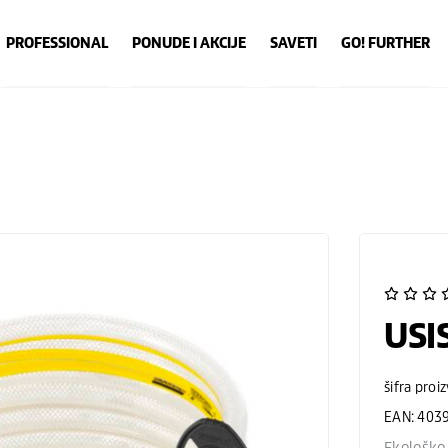
PROFESSIONAL
PONUDE I AKCIJE
SAVETI
GO! FURTHER
USI
šifra proi
EAN: 403
Ekološko