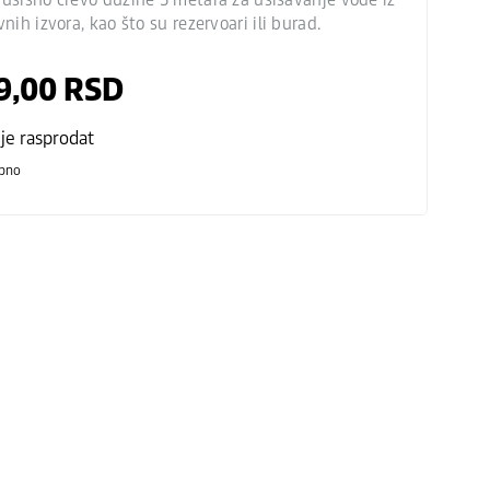
vnih izvora, kao što su rezervoari ili burad.
9,00
RSD
 je rasprodat
pno