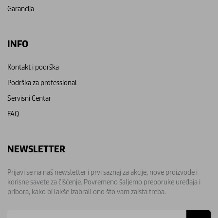
Garancija
INFO
Kontakt i podrška
Podrška za professional
Servisni Centar
FAQ
NEWSLETTER
Prijavi se na naš newsletter i prvi saznaj za akcije, nove proizvode i
korisne savete za čišćenje. Povremeno šaljemo preporuke uređaja i
pribora, kako bi lakše izabrali ono što vam zaista treba.
Email