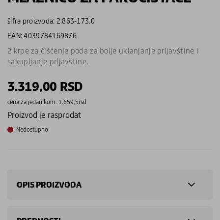
šifra proizvoda: 2.863-173.0
EAN: 4039784169876
2 krpe za čišćenje poda za bolje uklanjanje prljavštine i
sakupljanje prljavštine.
3.319,00
RSD
cena za jedan kom. 1.659,5rsd
Proizvod je rasprodat
Nedostupno
OPIS PROIZVODA