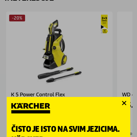
-20%
K 5 Power Control Flex
WD 4 
42.392,00
RSD
23.
52.990,00
RSD
34d : 10 : 43
Akcija traje još:
ČISTO JE ISTO NA SVIM JEZICIMA.
Nedostupno
Dostu