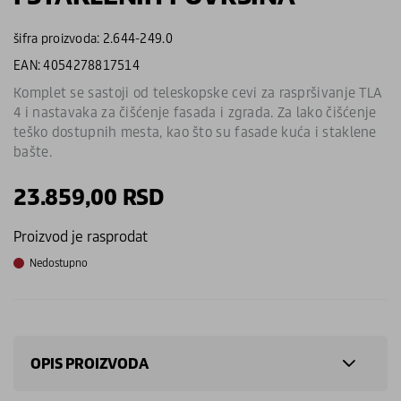
šifra proizvoda: 2.644-249.0
EAN: 4054278817514
Komplet se sastoji od teleskopske cevi za raspršivanje TLA
4 i nastavaka za čišćenje fasada i zgrada. Za lako čišćenje
teško dostupnih mesta, kao što su fasade kuća i staklene
bašte.
23.859,00
RSD
Proizvod je rasprodat
Nedostupno
OPIS PROIZVODA