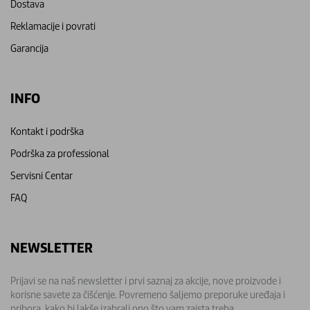
Dostava
Reklamacije i povrati
Garancija
INFO
Kontakt i podrška
Podrška za professional
Servisni Centar
FAQ
NEWSLETTER
Prijavi se na naš newsletter i prvi saznaj za akcije, nove proizvode i
korisne savete za čišćenje. Povremeno šaljemo preporuke uređaja i
pribora, kako bi lakše izabrali ono što vam zaista treba.