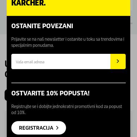
KÄRCHER.
OSTANITE POVEZANI
Prijavite se na naš newsletter i ostanite u toku sa trendovima i
specijalnim ponudama.
UPOZNAJTE NAŠE KARCHER
CENTRE
OSTVARITE 10% POPUSTA!
Beograd
Novi Sad
Kragujevac
Niš
Registrujte se i dobijte jednokratni promotivni kod za popust
od 10%.
REGISTRACIJA