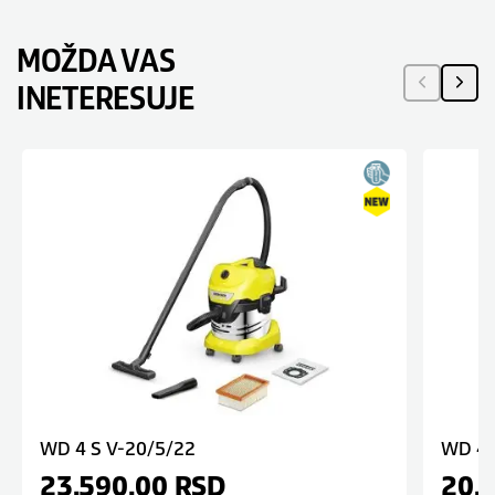
MOŽDA VAS
INETERESUJE
WD 4 S V-20/5/22
WD 4 
23.590,00
RSD
20.