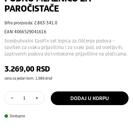
PAROČISTAČE
šifra proizvoda: 2.863-341.0
EAN: 4066529041616
Sveobuhvatni EasiFix set krpica za čišćenje podova –
savršen za svaku prljavštinu i za svaki pod, od osetljivih,
zaptivenih podova do tvrdokorne prljavštine na pločicama.
3.269,00
RSD
cena za jedan kom. 1.089,6rsd
DODAJ U KORPU
Dostupno