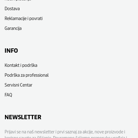
Dostava
Reklamacije i povrati
Garancija
INFO
Kontakt i podrška
Podrška za professional
Servisni Centar
FAQ
NEWSLETTER
Prijavi se na naš newsletter i prvi saznaj za akcije, nove proizvode i
korisne savete za čišćenje. Povremeno šaljemo preporuke uređaja i