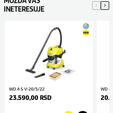
MOŽDA VAS
INETERESUJE
WD 4 S V-20/5/22
WD 4 
23.590,00
RSD
20.