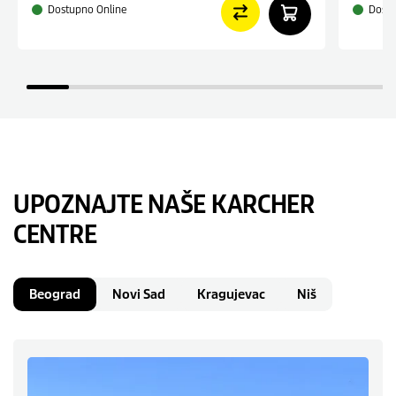
Dostupno Online
Dostu
UPOZNAJTE NAŠE KARCHER
CENTRE
Beograd
Novi Sad
Kragujevac
Niš