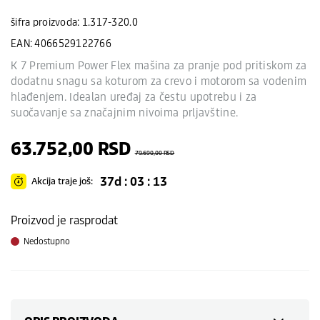
šifra proizvoda: 1.317-320.0
EAN: 4066529122766
K 7 Premium Power Flex mašina za pranje pod pritiskom za
dodatnu snagu sa koturom za crevo i motorom sa vodenim
hlađenjem. Idealan uređaj za čestu upotrebu i za
suočavanje sa značajnim nivoima prljavštine.
63.752,00
RSD
79.690,00
RSD
37d : 03 : 13
Akcija traje još:
Proizvod je rasprodat
Nedostupno