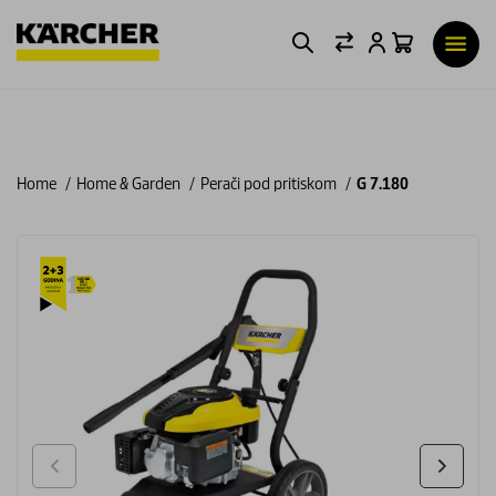
Home
Home & Garden
Perači pod pritiskom
G 7.180