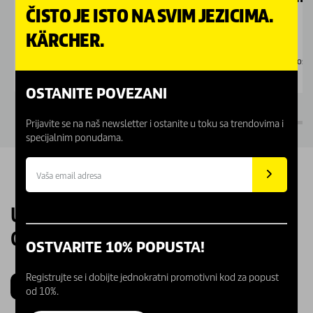
ČISTO JE ISTO NA SVIM JEZICIMA.
KÄRCHER.
Dostupno Online
Dostu
OSTANITE POVEZANI
Prijavite se na naš newsletter i ostanite u toku sa trendovima i
specijalnim ponudama.
UPOZNAJTE NAŠE KARCHER
CENTRE
OSTVARITE 10% POPUSTA!
Registrujte se i dobijte jednokratni promotivni kod za popust
Beograd
Novi Sad
Kragujevac
Niš
od 10%.