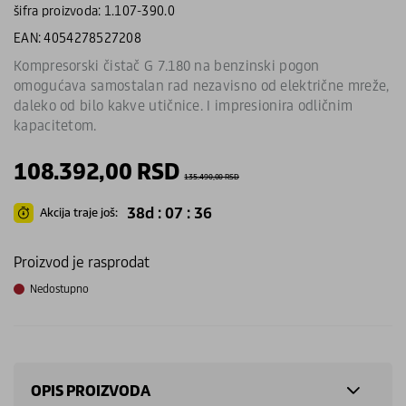
šifra proizvoda: 1.107-390.0
EAN: 4054278527208
Kompresorski čistač G 7.180 na benzinski pogon
omogućava samostalan rad nezavisno od električne mreže,
daleko od bilo kakve utičnice. I impresionira odličnim
kapacitetom.
108.392,00
RSD
135.490,00
RSD
38d : 07 : 36
Akcija traje još:
Proizvod je rasprodat
Nedostupno
OPIS PROIZVODA