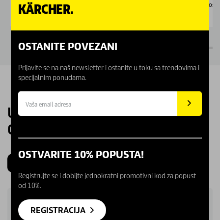
Nedostupno
Dostu
KÄRCHER.
OSTANITE POVEZANI
Prijavite se na naš newsletter i ostanite u toku sa trendovima i
specijalnim ponudama.
UPOZNAJTE NAŠE KARCHER
CENTRE
OSTVARITE 10% POPUSTA!
Beograd
Novi Sad
Kragujevac
Niš
Registrujte se i dobijte jednokratni promotivni kod za popust
od 10%.
REGISTRACIJA