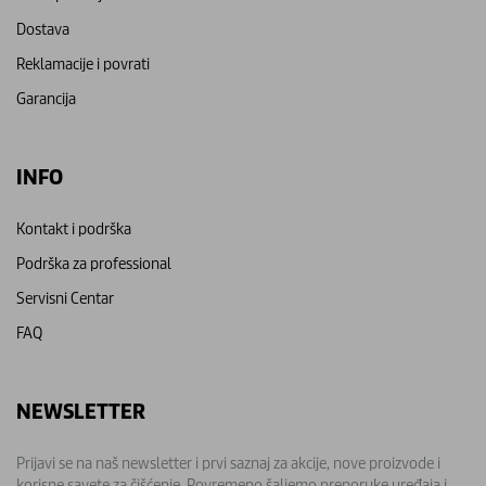
Dostava
Reklamacije i povrati
Garancija
INFO
Kontakt i podrška
Podrška za professional
Servisni Centar
FAQ
NEWSLETTER
Prijavi se na naš newsletter i prvi saznaj za akcije, nove proizvode i
korisne savete za čišćenje. Povremeno šaljemo preporuke uređaja i