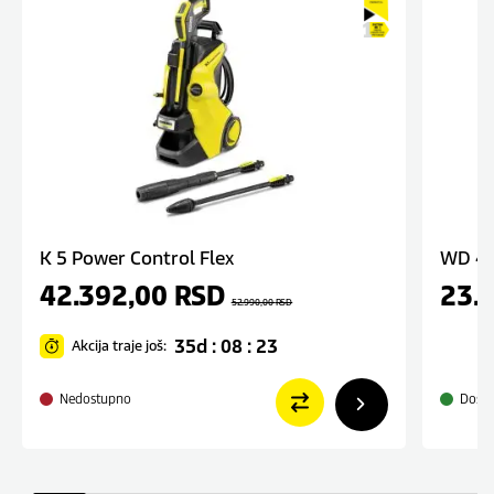
K 5 Power Control Flex
WD 4 
42.392,00
RSD
23.
52.990,00
RSD
35d : 08 : 23
Akcija traje još:
Nedostupno
Dostu