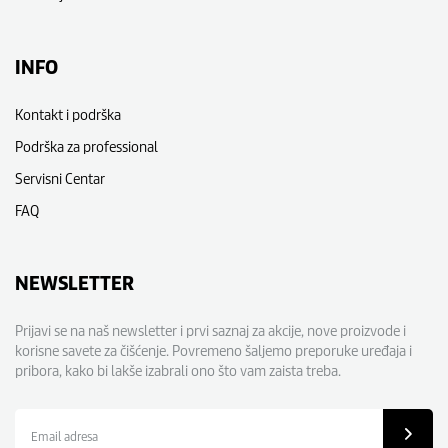
INFO
Kontakt i podrška
Podrška za professional
Servisni Centar
FAQ
NEWSLETTER
Prijavi se na naš newsletter i prvi saznaj za akcije, nove proizvode i
korisne savete za čišćenje. Povremeno šaljemo preporuke uređaja i
pribora, kako bi lakše izabrali ono što vam zaista treba.
Email
adresa