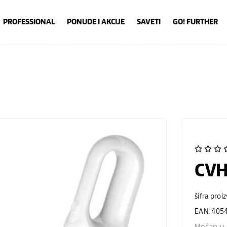
PROFESSIONAL
PONUDE I AKCIJE
SAVETI
GO! FURTHER
CVH
šifra proi
EAN: 405
Moćan u 