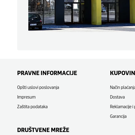
PRAVNE INFORMACIJE
KUPOVI
Opšti uslovi poslovanja
Način plaćanj
Impresum
Dostava
Zaštita podataka
Reklamacije i 
Garancija
DRUŠTVENE MREŽE