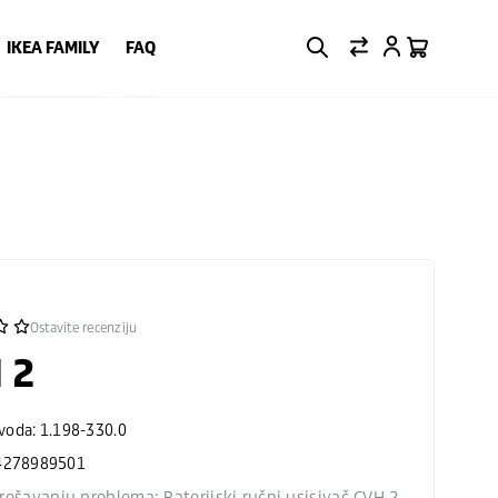
IKEA FAMILY
FAQ
Ostavite recenziju
 2
zvoda: 1.198-330.0
4278989501
rešavanju problema: Baterijski ručni usisivač CVH 2