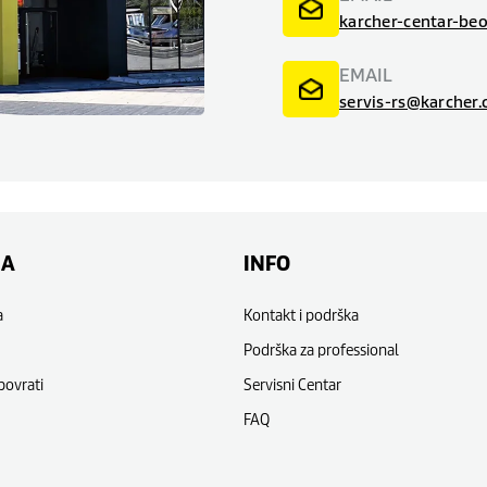
karcher-centar-be
EMAIL
servis-rs@karcher
NA
INFO
a
Kontakt i podrška
Podrška za professional
povrati
Servisni Centar
FAQ