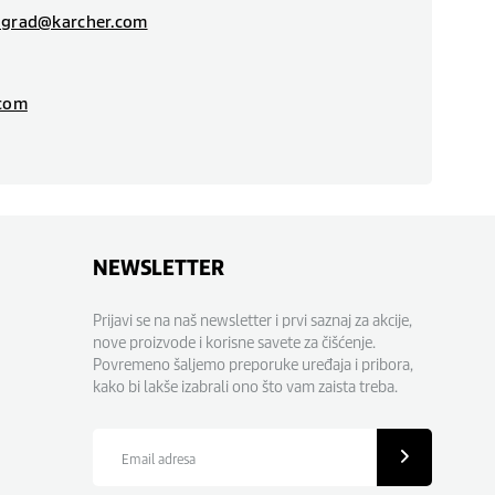
ograd@karcher.com
.com
NEWSLETTER
Prijavi se na naš newsletter i prvi saznaj za akcije,
nove proizvode i korisne savete za čišćenje.
Povremeno šaljemo preporuke uređaja i pribora,
kako bi lakše izabrali ono što vam zaista treba.
Email
adresa