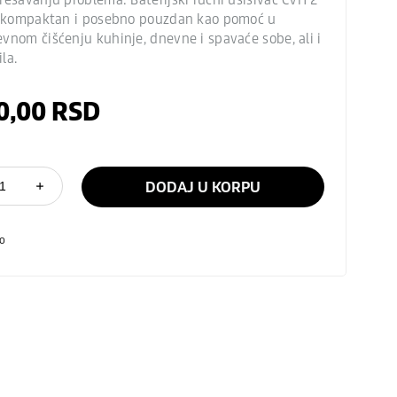
, kompaktan i posebno pouzdan kao pomoć u
vnom čišćenju kuhinje, dnevne i spavaće sobe, ali i
la.
0,00
RSD
DODAJ U KORPU
o