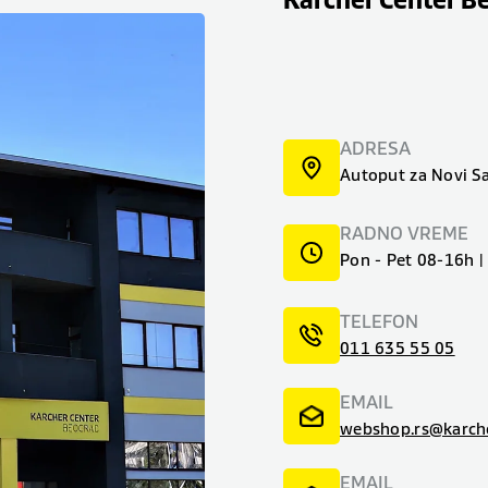
Karcher Center B
ADRESA
Autoput za Novi S
RADNO VREME
Pon - Pet 08-16h 
TELEFON
011 635 55 05
EMAIL
webshop.rs@karch
EMAIL