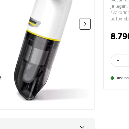
je lagan
svakodne
automobi
8.79
Dostupn