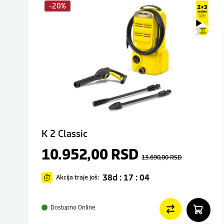
-20%
K 2 Classic
10.952,00
RSD
13.690,00
RSD
38d : 17 : 04
Akcija traje još:
Dostupno Online