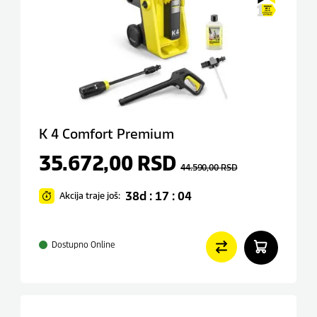
K 4 Comfort Premium
35.672,00
RSD
44.590,00
RSD
38d : 17 : 04
Akcija traje još:
Dostupno Online