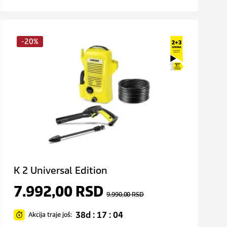
-20%
K 2 Universal Edition
7.992,00
RSD
9.990,00
RSD
38d : 17 : 04
Akcija traje još: