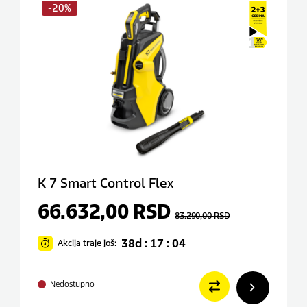
-20%
K 7 Smart Control Flex
66.632,00
RSD
83.290,00
RSD
38d : 17 : 04
Akcija traje još:
Nedostupno