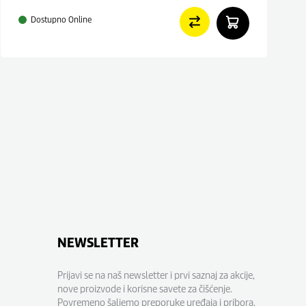
Dostupno Online
NEWSLETTER
Prijavi se na naš newsletter i prvi saznaj za akcije,
nove proizvode i korisne savete za čišćenje.
Povremeno šaljemo preporuke uređaja i pribora,