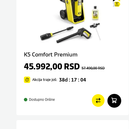
K5 Comfort Premium
45.992,00
RSD
57.490,00
RSD
38d : 17 : 04
Akcija traje još:
Dostupno Online