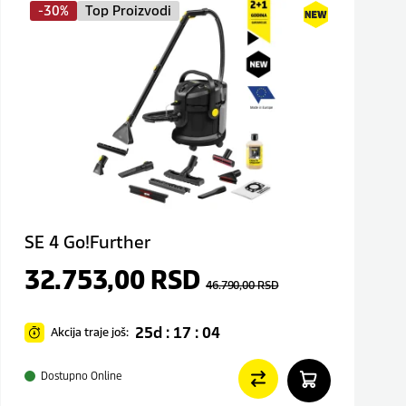
-30%
Top Proizvodi
SE 4 Go!Further
32.753,00
RSD
46.790,00
RSD
25d : 17 : 04
Akcija traje još:
Dostupno Online