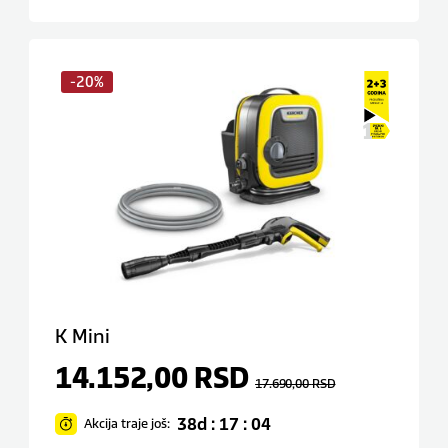
-20%
K Mini
14.152,00
RSD
17.690,00
RSD
38d : 17 : 04
Akcija traje još: