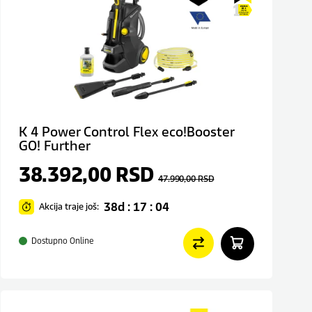
K 4 Power Control Flex eco!Booster
GO! Further
38.392,00
RSD
47.990,00
RSD
38d : 17 : 04
Akcija traje još:
Dostupno Online